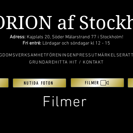
ORION af Stoc
Adress:
Kajplats 20, Söder Mälarstrand 77 i Stockholm!
Fri entré:
Lördagar och söndagar kl 12 - 15
GDOMSVERKSAMHET
FÖRENINGEN
PRESS
UTMÄRKELSER
AT
GRUNDARE
HITTA HIT / KONTAKT
FILMER
N
NUTIDA FOTON
Filmer