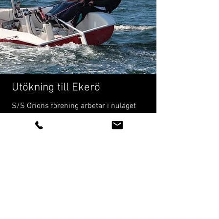
Utökning till Ekerö
S/S Orions förening arbetar i nuläget
med att förbereda för en ny
ungdomsverksamhet på Ekerö utanför
Stockholm.
För detta ändamål är en
öppen
segelbåt
inköpt, tillgång till en
strand kommer att iordningställas
samt ramp, båthus och vidare
lokaliteter för möten och aktiviteter.